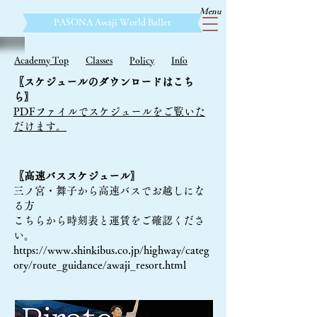
Menu
​PASONA Awaji World Ballet
Academy Top
Classes
Policy
Info
〖
スケジュールのダウンロードはこち
ら
〗
PDFファイルでスケジュールをご覧いた
だけます。
〖高速バススケジュール〗
三ノ宮・舞子から高速バスでお越しにな
る方
こちらから時刻表と運賃をご確認くださ
い。
https://www.shinkibus.co.jp/highway/categ
ory/route_guidance/awaji_resort.html