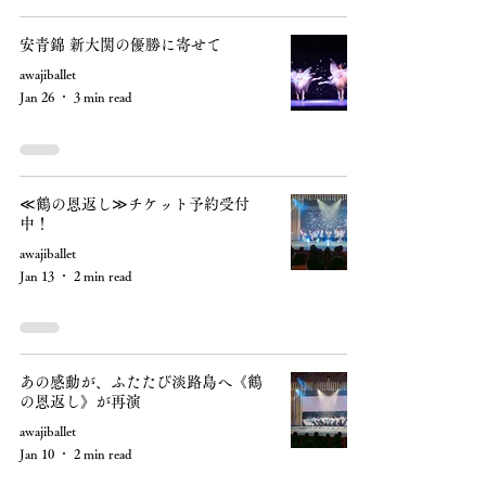
安青錦 新大関の優勝に寄せて
awajiballet
Jan 26
3 min read
≪鶴の恩返し≫チケット予約受付
中！
awajiballet
Jan 13
2 min read
あの感動が、ふたたび淡路島へ《鶴
の恩返し》が再演
awajiballet
Jan 10
2 min read