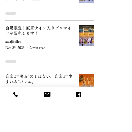
会場限定！直筆サイン入りブロマイ
ドを販売します！
awajiballet
Dec 25, 2025
2 min read
音楽が“鳴る”のではない。音楽が“生
まれる”バレエ。
awajiballet
Dec 24, 2025
1 min read
AWB《ドン・キホーテ》の“スペイ
ンらしさ”とは？