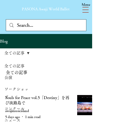
Menu
​PASONA Awaji World Ballet
Blog
全ての記事
全ての記事
全ての記事
公演
ワークショッ
プ
Souls for Peace vol.5「Destiny」を再
び淡路島で
コンクール
awajimusicisland
5 days ago
1 min read
ニュース