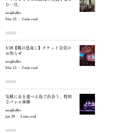
む一日。
awajiballet
Mar 23
2 min read
3/28【鶴の恩返し】チケット完売の
お知らせ
awajiballet
Mar 13
2 min read
気軽に足を運べる島で出会う、特別
なバレエ体験
awajiballet
Jan 29
2 min read