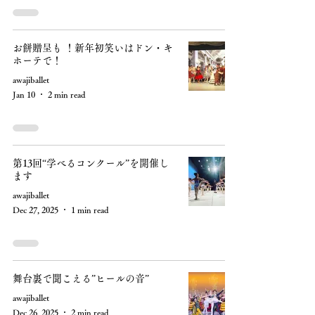
お餅贈呈も ！新年初笑いはドン・キ
ホーテで！
awajiballet
Jan 10
2 min read
第13回“学べるコンクール”を開催し
ます
awajiballet
Dec 27, 2025
1 min read
舞台裏で聞こえる”ヒールの音”
awajiballet
Dec 26, 2025
2 min read