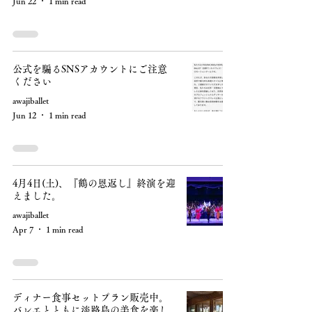
Jun 22
1 min read
公式を騙るSNSアカウントにご注意
ください
awajiballet
Jun 12
1 min read
4月4日(土)、『鶴の恩返し』終演を迎
えました。
awajiballet
Apr 7
1 min read
ディナー食事セットプラン販売中。
バレエとともに淡路島の美食を楽し