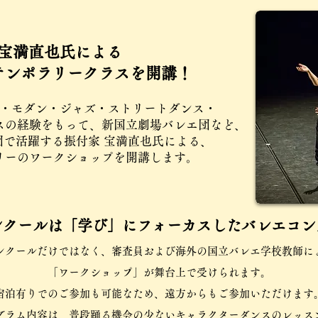
​宝満直也氏による
テンポラリークラスを開講！
・モダン・ジャズ・ストリートダンス・
スの経験をもって、新国立劇場バレエ団など、
団で活躍する振付家 宝満直也氏による、
ラリーのワークショップを開講します。
ンクールは「学び」にフォーカスしたバレエコン
ンクールだけではなく、審査員および海外の国立バレエ学校教師に
「ワークショップ」が
舞台上で受けられます。
宿泊有りでのご参加も可能なため、遠方からもご参加いただけます
ログラム内容は、普段踊る機会の少ないキャラクターダンスのレッス