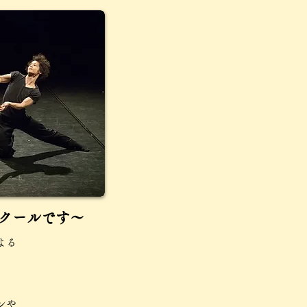
クールです～
よる
。
ンや、