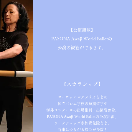
​【公演観覧】
PASONA Awaji World Balletの
公演の観覧ができます。
スカラシップ】
【
ヨーロッパやアメリカなどの
国立バレエ学校の短期留学や
海外コンクールの出場権利・出演費免除、
PASONA Awaji World Balletの公演出演、
ワークショップ参加費免除など、
​将来につながる機会が多数！