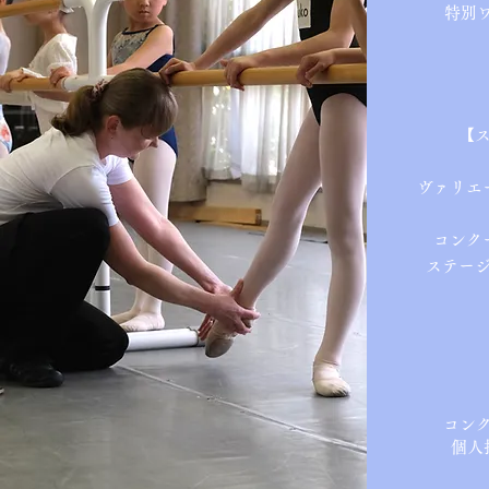
特別
【
ヴァリエ
コンク
​ステー
コン
個人