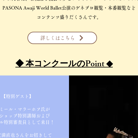
PASONA Awaji World Ballet公演のゲネプロ観覧・本番観覧など
コンテンツ盛りだくさんです。​
詳しくはこちら
​◆ 本コンクールのPoint ◆
【特別ゲスト】
ミール・マラーホフ氏が
ショップ特別講師および
ル特別審査員として来日！
宝満直也さんをお招きして