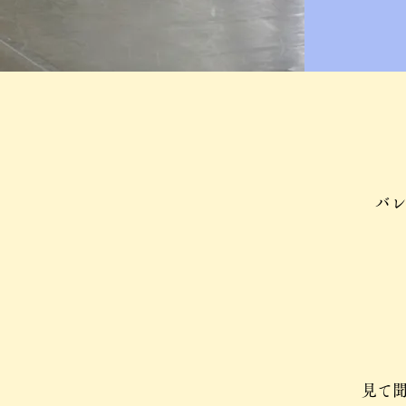
バレ
​見