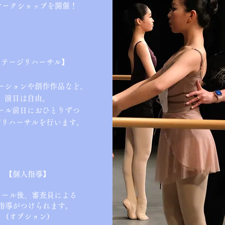
ワークショップを開催！
ステージリハーサル】
ーションや創作作品など、
​演目は自由。
ール前日におひとりずつ
ジリハーサルを行います。
【個人指導】
クール後、審査員による
指導がつけられます。
(オプション)