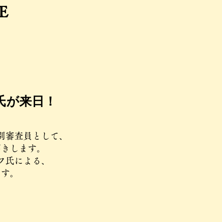
E
氏が来日！
別審査員として、
招きします。
フ氏による、
ます。