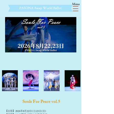
Menu
​PASONA Awaji World Ballet
Souls For Peace vol.5
【日程】2026年8月22日(土)23日(日)