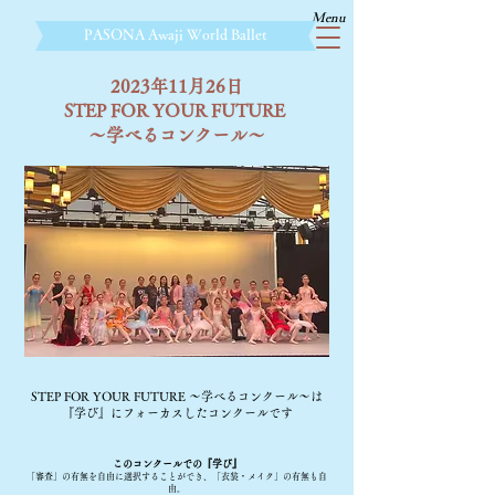
Menu
​PASONA Awaji World Ballet
2023年11月26日
STEP FOR YOUR FUTURE
～学べるコンクール～
STEP
FOR YOUR FUTURE ～学べるコンクール～は
『学び』にフォーカスしたコンクールです
この
コンクールでの『学び』
「審査」の有無を自由に選択することができ、「衣装・メイク」の有無も自
由。