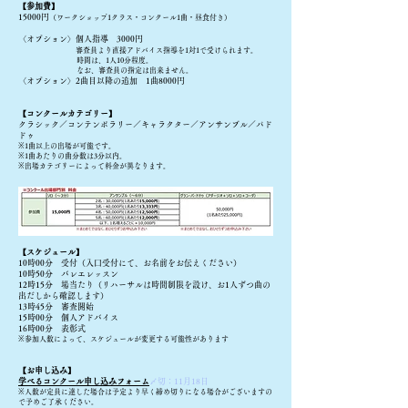
【参加費】
15000円
（ワークショップ1クラス・コンクール1曲・昼食付き）
〈オプション〉個人指導 3000円
審査員より直接アドバイス指導を1対1で受けられます。
時間は、1人10分程度。
なお、審査員の指定は出来ません。
〈オプション〉2曲目以降の追加 1曲8000円
【コンクールカテゴリー】
​
クラシック／
コンテンポラリー／
キャラクター／
アンサンブル／
パド
ドゥ
※1曲以上の出場が可能です。
※1曲あたりの曲分数は3分以内。
※出場カテゴリーによって料金が異なります。
【スケジュール】
10時00分 受付（
入口受付にて、お名前をお伝えください）
​10時50分 バレエレッスン
12時1
5分 場当たり（
リハーサルは時間制限を設け、お1人ずつ曲の
出だしから確認します）
13時45分​ 審査開
始
​15時00分
個人アドバイス
16時00分 表彰式
※参加人数によって、スケジュールが変更する可能性があります
【お申し込み】
学べるコンクール申し込みフォーム
〆切：11月18日
※
人数が定員に達した場合は予定より早く締め切りになる場合がございますの
で予めご了承ください。