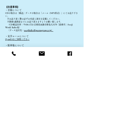
【注意事項】
・音源について
C
Dの場合は「郵送」データの場合は「メール（MP3形式）」にてお送り下さ
い。
※お送り頂く際は必ずお名前と演目を記載してください。
※開催1週間前までにお送り頂きますようお願い致します。
〈
CD郵送住所：〒656-1723 兵庫県淡
路市野島大川70「
波乗亭」
Awaji
World Ballet宛〉
〈データ送付先：
awajiballet@pasonagroup.co.jp〉
・見学ルールについて
Q
and Aをご参照ください
・駐車場について
こちらをご確認ください
過去のコンクールの様子はアワジワールドバレエのSNSでチェック！
https://www.instagram.com/awajiballet