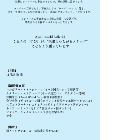
気軽にコンクールに参加できるので、舞台経験に繋がります。
コンクールだけでなく、審査員による「ワークショップ」付き。
元キーウ国立バレエ学校教師らから、本場のワガノワメソッド
を
学べます。
コンクールの審査後には「個人指導」も受講可能。
審査員から直接アドバイスをいただけま
す。
Awaji world balletは
これらの『学び』が、"未来につながるステップ
"
になるよう
願っています
【日程】
11月
26日(日)
【講師/審査員】
マルガリータ・ドゥシャコワ (キーウ国立バレエ学校講師)
カテリーナ・エフチコーワ (キーウ国立バレエアカデミー講師)
針山愛美（Awaji World Ballet総合芸術監督）
倉智太朗（元ベラルーシ国立ボリショイ劇場バレエ団プリンシパル）
スヴェトラーナ・シュリヒテル (元リビウ国立バレエ団ダンサー)
ネリア・イリノワ (元リビウ国立バレエ団ダンサー)
ソフィア・シェイコ（ハリコフ芸術大学卒業）
予定
【場所 】
旧アソンブレホール 淡路市岩屋2942-17