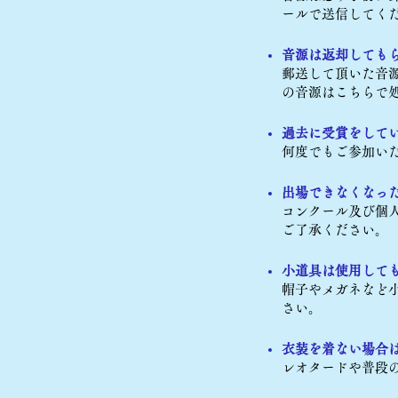
ールで送信してく
音源は返却しても
郵送して頂いた音
の音源はこちらで
過去に受賞をして
何度でもご参加い
出場できなくなっ
コンクール及び個
ご了承ください。
小道具は使用して
帽子やメガネなど
さい。
衣装を着ない場合
レオタードや普段