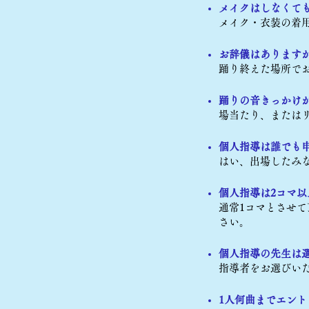
メイクはしなくて
メイク・衣装の着
お辞儀はありま
踊り終えた場所で
踊りの音きっかけ
場当たり、または
個人指導は誰でも
はい、出場したみ
個人指導は2コマ
通常1コマとさせ
さい。
個人指導の先生は
指導者をお選びい
1人何曲までエン