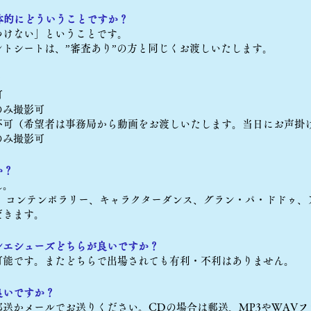
体的にどういうことですか？
つけない」ということです。
トシートは、”審査あり”の方と同じくお渡しいたします。
？
可
のみ撮影可
不可（希望者は事務局から動画をお渡しいたします。当日にお声掛
のみ撮影可
か？
ん。
 、コンテンポラリー、キャラクターダンス、グラン・パ・ドドゥ、
だきます。
レエシューズどちらが良いですか？
可能です。またどちらで出場されても有利・不利はありません。
良いですか？
送かメールでお送りください。CDの場合は郵送、MP3やWAV