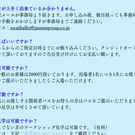
たが上手く出来ているか分かりません。
認メールが事務局より届きます。お申し込み後、数日経っても事務
お手数をおかけしますが事務局までご連絡ください。
レス：
awajiballet@pasonagroup.co.jp
えばいいですか？
ちらからのご指定日時までにお振り込みください。クレジットカー
せて頂いておりますので当日受け付けにてお支払い願います。
は可能ですか？
般のお客様は2000円頂いております。出場者1名につき1名にお
をご提示いただきましたらご入場いただけます。
可能ですか？
1名にお渡しする関係者パスをお持ちの方はパスをご提示いただきま
の見学は不可とさせて頂いています。
見学は可能ですか？
ちでない方のワークショップ見学は可能です。（有料）
ては、下記
「
見学ルールについて
」
をご確認ください。