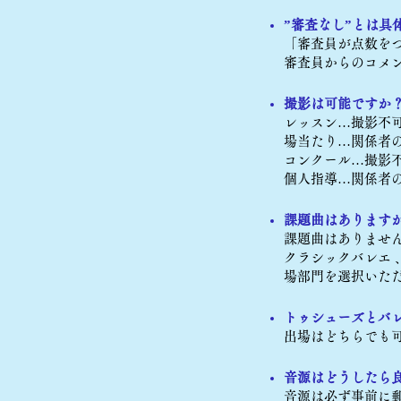
”審査なし”とは具
「審査員が点数を
審査員からのコメン
撮影は可能ですか
レッスン…撮影不
場当たり…関係者
コンクール…撮影
個人指導…関係者
課題曲はあります
課題曲はありませ
クラシックバレエ
場部門を選択いた
トゥシューズとバ
出場はどちらでも
音源はどうしたら
音源は必ず事前に郵