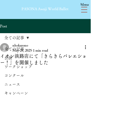
Menu
​PASONA Awaji World Ballet
Post
全ての記事
nhokazono
全ての記事
May 29, 2025
1 min read
イオン淡路店にて「きらきらバレエショ
公演
ー！」を開催しました
ワークショップ
コンクール
ニュース
キャンペーン