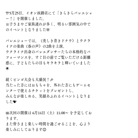
🎊5月25日、イオン淡路店にて「きらきらバレエショ
ー！」を開催しました。
お子さまやご家族連れが多く、明るい雰囲気の中で
のイベントとなりました🌸
バレエショーでは、《美しき青きドナウ》とウクラ
イナの楽曲《春の声》の2曲を上演。
ウクライナ出身のバレエダンサーたちの本格的なパ
フォーマンスを、すぐ目の前でご覧いただける距離
感に、子どもたちの目もキラキラと輝いていました
🌟
続くビンゴ大会も大盛況！🎉
当たった方にはおもちゃを、外れた方にもゲームセ
ンターで使えるチケットをプレゼントし、
みんなが楽しめる、笑顔あふれるイベントとなりま
した💝
📅次回の開催は 6月14日（土）11:00〜 を予定してお
ります。
また皆さまと楽しい時間を過ごせることを、心より
楽しみにしております😊