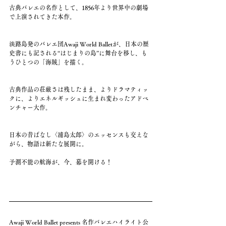
古典バレエの名作として、1856年より世界中の劇場
で上演されてきた本作。
淡路島発のバレエ団Awaji World Balletが、日本の歴
史書にも記される“はじまりの島”に舞台を移し、も
うひとつの「海賊」を描く。
古典作品の荘厳さは残したまま、よりドラマティッ
クに、よりエネルギッシュに生まれ変わったアドベ
ンチャー大作。
日本の昔ばなし〈浦島太郎〉のエッセンスも交えな
がら、物語は新たな展開に。
予測不能の航海が、今、幕を開ける！
Awaji World Ballet presents 名作バレエハイライト公