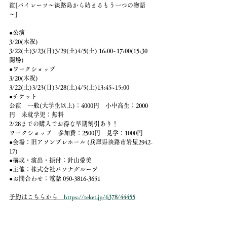
演[パイレーツ～淡路島から始まるもう一つの物語
～]
●公演
3/20(木祝) 
3/22(土)3/23(日)3/29(土)4/5(土) 16:00~17:00(15:30
開場)
●ワークショップ
3/20(木祝) 
3/22(土)3/23(日)3/28(土)4/5(土)13:45~15:00
●チケット
公演　一般(大学生以上)：4000円　小中高生：2000
円　未就学児：無料
2/28までの購入でお得な早期割引あり！
ワークショップ　参加費：2500円　見学：1000円
●会場：旧アソンブレホール (兵庫県淡路市岩屋2942-
17)
●構成・演出・振付：針山愛美
●主催：株式会社パソナグループ
●お問合わせ：電話 050-3816-3651
予約はこちらから　
https://teket.jp/6378/44455