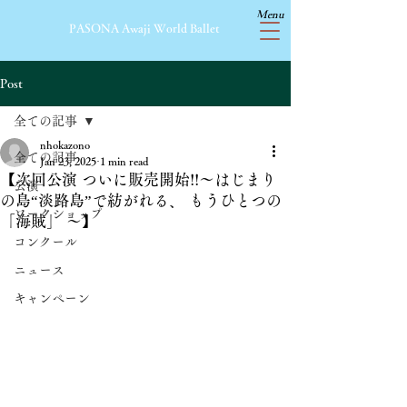
Menu
​PASONA Awaji World Ballet
Post
全ての記事
nhokazono
全ての記事
Jan 23, 2025
1 min read
【次回公演 ついに販売開始!!〜はじまり
公演
の島“淡路島”で紡がれる、 もうひとつの
ワークショップ
「海賊」 〜】
コンクール
ニュース
キャンペーン