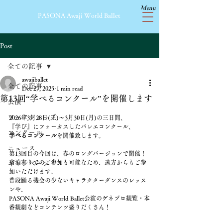
Menu
​PASONA Awaji World Ballet
Post
全ての記事
awajiballet
全ての記事
Dec 27, 2025
1 min read
第13回“学べるコンクール”を開催します
公演
ワークショップ
2026年3月28日(土)～3月30日(月)の三日間、
『学び』にフォーカスしたバレエコンクール、
コンクール
学べるコンクール
を開催致します。
ニュース
第13回目の今回は、春のロングバージョンで開催！
宿泊有りでのご参加も可能なため、遠方からもご参
キャンペーン
加いただけます。
普段踊る機会の少ないキャラクターダンスのレッス
ンや、
PASONA Awaji World Ballet公演のゲネプロ観覧・本
番観劇などコンテンツ盛りだくさん！