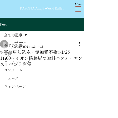
Menu
​PASONA Awaji World Ballet
Post
全ての記事
nhokazono
全ての記事
Jan 24, 2025
1 min read
✨事前申し込み・参加費不要✨1/25
公演
11:00〜イオン淡路店で無料パフォーマン
ワークショップ
スイベント開催
コンクール
ニュース
キャンペーン