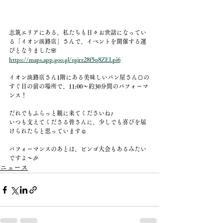
志筑エリアにある、私たちも日々お世話になってい
る「イオン淡路店」さんで、イベントを開催する運
びとなりました🌸
https://maps.app.goo.gl/egirz28f5q8ZELpi6
イオン淡路店さん1階にある美味しいパン屋さん🍞の
すぐ目の前の場所で、11:00〜約30分間のパフォーマ
ンス！
だれでもふらっと観に来てくださいね♪
いつも支えてくださる皆さんに、少しでも喜びを届
けられたらと思っています☺️
パフォーマンスのあとは、ビンゴ大会もあるみたい
ですよ〜🎉
ニュース