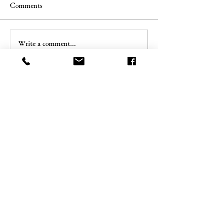
Comments
Write a comment...
淡路島の情報誌『ダン』
イオン淡路店に
でPasona Awaji World
きらバレエショ
Balletが紹介されました！
開催しました