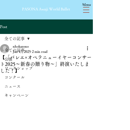
Menu
​PASONA Awaji World Ballet
Post
全ての記事
nhokazono
全ての記事
Jan 17, 2025
2 min read
【「バレエ×オペラニューイヤーコンサー
公演
ト2025〜新春の贈り物〜」終演いたしま
ワークショップ
した！】
コンクール
ニュース
キャンペーン