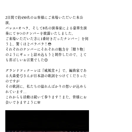
2日間で約450名のお客様にご来場いただいた本公
演。
バレエ×オペラ、そして8名の演奏家による豪華生演
奏にて 9つのナンバーを披露いたしました。
ご来場いただいた方に1番好きだったナンバー」を伺
うと、驚くほどバラバラ！😳
それぞれのナンバーにそれぞれの魅力を「贈り物」
のようにギュッと詰め込もうと制作したので、とて
も喜ばしいお言葉でした😊
グランドフィナーレは『威風堂々』で、編曲家であ
る大森愛弓さんが日本語の歌詞をつけてくださった
のですが
その歌詞に、私たちの溢れんばかりの想いが込めら
れています…
これからも活動は続いて参ります！また、皆様にお
会いできますように🌸