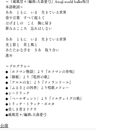
〜『威風堂々/編曲:大森愛弓』Awaji world ballet版日
本語歌詞〜
ああ　ともに　いま　生きている世界
姿や言葉　すべて超えて
はげましの　こえ　胸に届き
夢みるこころ　忘れはしない
ああ　ともに　いま　生きている世界
光と影と　花と風と
あたたかな手を　さあ　取り合い
進め
〜プログラム〜
◆「ホフマン物語」より『ホフマンの舟唄』
◆「椿姫」より『乾杯の歌』
◆「アルルの女」より『ファランドール』
◆「ふるさとの四季」より唱歌メドレー
◆シードリック
◆「ペールギュント」より『ソルヴェイグの歌』
◆トリッチ・トラッチ・ポルカ
◆美しき青きドナウ
◆威風堂々/編曲:大森愛弓
公演